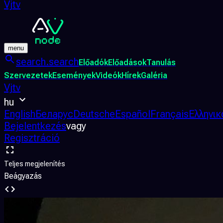
Vjtv
menu
search.search
Előadók
Előadások
Tanulás
Szervezetek
Események
Videók
Hírek
Galéria
Vjtv
hu
English
Беларус
Deutsche
Español
Français
Ελληνικ
Bejelentkezés
vagy
Regisztráció
Teljes megjelenítés
Beágyazás