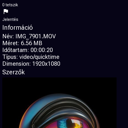
0 tetszik
Jelentés
Információ
Név:
IMG_7901.MOV
Méret:
6.56 MB
Időtartam:
00:00:20
Típus:
video/quicktime
Dimension:
1920x1080
Szerzők