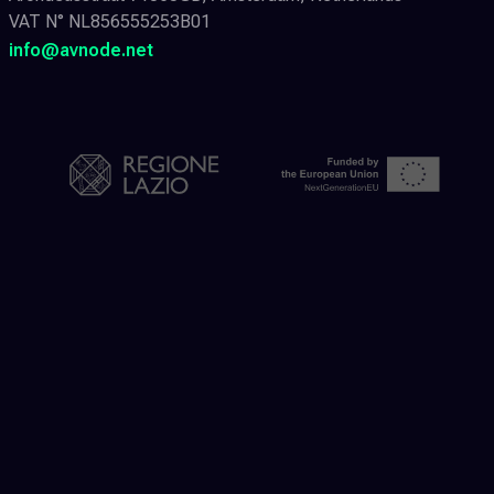
VAT N° NL856555253B01
info@avnode.net