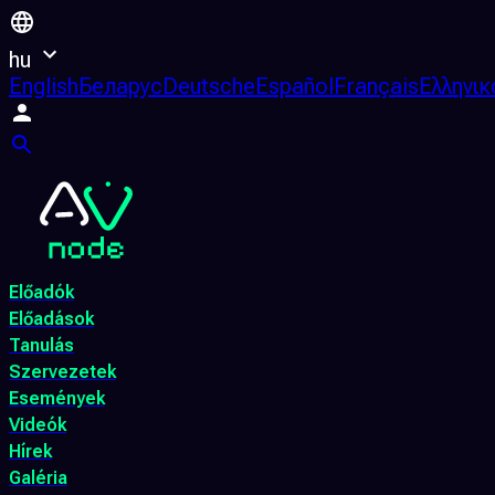
hu
English
Беларус
Deutsche
Español
Français
Ελληνικ
Előadók
Előadások
Tanulás
Szervezetek
Események
Videók
Hírek
Galéria