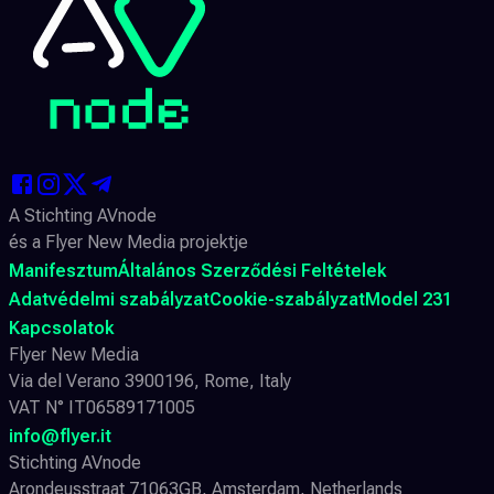
A Stichting AVnode
és a Flyer New Media projektje
Manifesztum
Általános Szerződési Feltételek
Adatvédelmi szabályzat
Cookie-szabályzat
Model 231
Kapcsolatok
Flyer New Media
Via del Verano 3900196, Rome, Italy
VAT N° IT06589171005
info@flyer.it
Stichting AVnode
Arondeusstraat 71063GB, Amsterdam, Netherlands