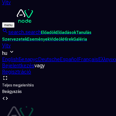
Vjtv
menu
search.search
Előadók
Előadások
Tanulás
Szervezetek
Események
Videók
Hírek
Galéria
Vjtv
hu
English
Беларус
Deutsche
Español
Français
Ελληνικ
Bejelentkezés
vagy
Regisztráció
Teljes megjelenítés
Beágyazás