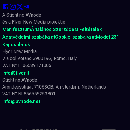
A Stichting AVnode
és a Flyer New Media projektje
Manifesztum
Általános Szerződési Feltételek
Adatvédelmi szabályzat
Cookie-szabályzat
Model 231
Kapcsolatok
Flyer New Media
Via del Verano 3900196, Rome, Italy
VAT N° IT06589171005
info@flyer.it
Stichting AVnode
Arondeusstraat 71063GB, Amsterdam, Netherlands
VAT N° NL856555253B01
info@avnode.net