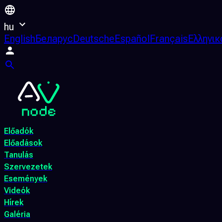
hu
English
Беларус
Deutsche
Español
Français
Ελληνικ
Előadók
Előadások
Tanulás
Szervezetek
Események
Videók
Hírek
Galéria