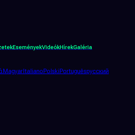
zetek
Események
Videók
Hírek
Galéria
ά
Magyar
Italiano
Polski
Português
русский