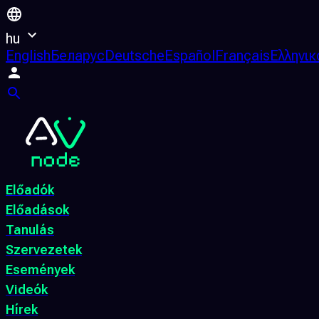
hu
English
Беларус
Deutsche
Español
Français
Ελληνικ
Előadók
Előadások
Tanulás
Szervezetek
Események
Videók
Hírek