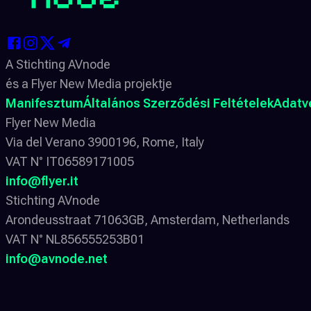
A Stichting AVnode
és a Flyer New Media projektje
Manifesztum
Általános Szerződési Feltételek
Adatv
Flyer New Media
Via del Verano 3900196, Rome, Italy
VAT N° IT06589171005
info@flyer.it
Stichting AVnode
Arondeusstraat 71063GB, Amsterdam, Netherlands
VAT N° NL856555253B01
info@avnode.net