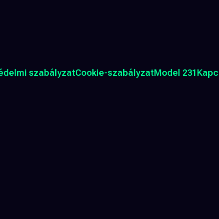
édelmi szabályzat
Cookie-szabályzat
Model 231
Kapc