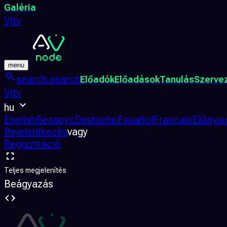
Galéria
Vjtv
menu
search.search
Előadók
Előadások
Tanulás
Szerve
Vjtv
hu
English
Беларус
Deutsche
Español
Français
Ελληνικ
Bejelentkezés
vagy
Regisztráció
Teljes megjelenítés
Beágyazás