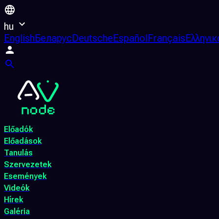
hu
English
Беларус
Deutsche
Español
Français
Ελληνικ
Előadók
Előadások
Tanulás
Szervezetek
Események
Videók
Hírek
Galéria