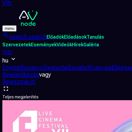
Vjtv
menu
search.search
Előadók
Előadások
Tanulás
Szervezetek
Események
Videók
Hírek
Galéria
Vjtv
hu
English
Беларус
Deutsche
Español
Français
Ελληνικ
Bejelentkezés
vagy
Regisztráció
Teljes megjelenítés