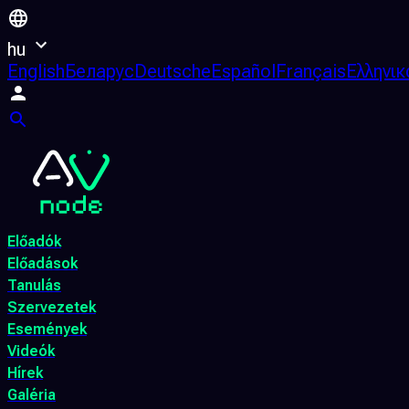
hu
English
Беларус
Deutsche
Español
Français
Ελληνικ
Előadók
Előadások
Tanulás
Szervezetek
Események
Videók
Hírek
Galéria