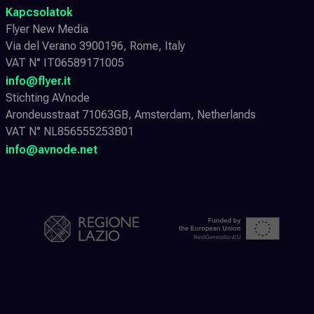
Kapcsolatok
Flyer New Media
Via del Verano 3900196, Rome, Italy
VAT N° IT06589171005
info@flyer.it
Stichting AVnode
Arondeusstraat 71063GB, Amsterdam, Netherlands
VAT N° NL856555253B01
info@avnode.net