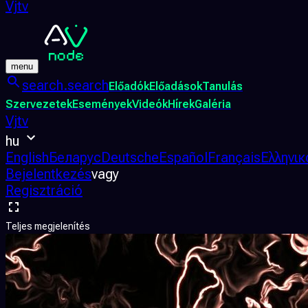
Vjtv
menu
search.search
Előadók
Előadások
Tanulás
Szervezetek
Események
Videók
Hírek
Galéria
Vjtv
hu
English
Беларус
Deutsche
Español
Français
Ελληνικ
Bejelentkezés
vagy
Regisztráció
Teljes megjelenítés