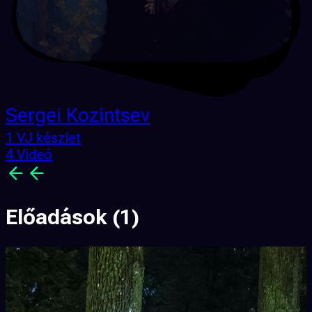
Sergei Kozintsev
1 VJ készlet
4 Videó
Előadások
(1)