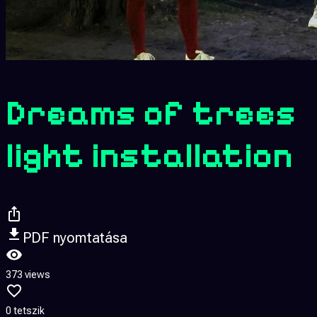
Dreams of trees ​
light installation
PDF nyomtatása
373 views
0 tetszik