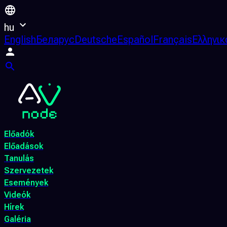
hu
English
Беларус
Deutsche
Español
Français
Ελληνικ
Előadók
Előadások
Tanulás
Szervezetek
Események
Videók
Hírek
Galéria