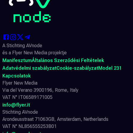
A Stichting AVnode
és a Flyer New Media projektje
Manifesztum
Általános Szerződési Feltételek
Adatvédelmi szabályzat
Cookie-szabályzat
Model 231
Kapcsolatok
Flyer New Media
Via del Verano 3900196, Rome, Italy
VAT N° IT06589171005
info@flyer.it
Stichting AVnode
Arondeusstraat 71063GB, Amsterdam, Netherlands
VAT N° NL856555253B01