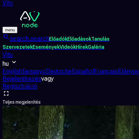
Vjtv
menu
search.search
Előadók
Előadások
Tanulás
Szervezetek
Események
Videók
Hírek
Galéria
Vjtv
hu
English
Беларус
Deutsche
Español
Français
Ελληνικ
Bejelentkezés
vagy
Regisztráció
Teljes megjelenítés