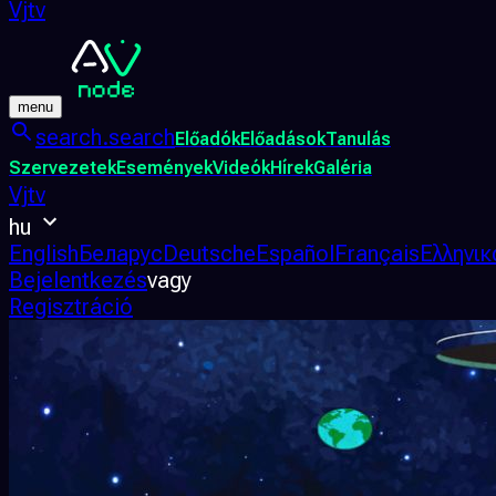
Vjtv
menu
search.search
Előadók
Előadások
Tanulás
Szervezetek
Események
Videók
Hírek
Galéria
Vjtv
hu
English
Беларус
Deutsche
Español
Français
Ελληνικ
Bejelentkezés
vagy
Regisztráció