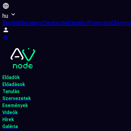
hu
English
Беларус
Deutsche
Español
Français
Ελληνικ
Előadók
Előadások
Tanulás
Szervezetek
Események
Videók
Hírek
Galéria