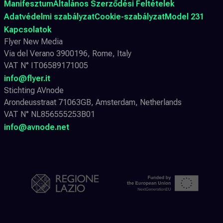
Manifesztum
Általános Szerződési Feltételek
Adatvédelmi szabályzat
Cookie-szabályzat
Model 231
Kapcsolatok
Flyer New Media
Via del Verano 3900196, Rome, Italy
VAT N° IT06589171005
info@flyer.it
Stichting AVnode
Arondeusstraat 71063GB, Amsterdam, Netherlands
VAT N° NL856555253B01
info@avnode.net